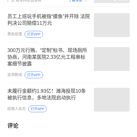
广告
易泽科技运营商
了解详情
员工上班玩手机被指“摸鱼”并开除 法院
判决公司赔偿11万元
黑色玫瑰
打开APP
300万元行贿、“定制”标书、现场厕所
协商，河南某医院2.33亿元工程串标
案细节披露
澎湃新闻
打开APP
未履行金额约1.93亿！潍海投现10条
被执行信息，多地法院启动执行
经理人杂志
打开APP
评论