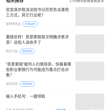
相关推荐
打开腾讯新闻查看更多
官宣逐步取消法院书记员劳务派遣用
工方式，其它行业呢？
智慧养老说
打开APP
重磅反转！恶意索赔首次明确涉黑涉
恶！这些人该收手了
知否卫监
打开APP
“恶意索赔”被列入扫黑除恶，快看看哪
些职业索赔行为可能成为重点打击对
象？
食药法苑
打开APP
输入手机号：一键领取
00:15