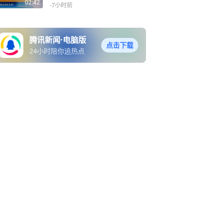
地哈一杯！“青岛接机酒”来
02:42
-7小时前
了
腾讯新闻·电脑版
点击下载
24小时陪你追热点