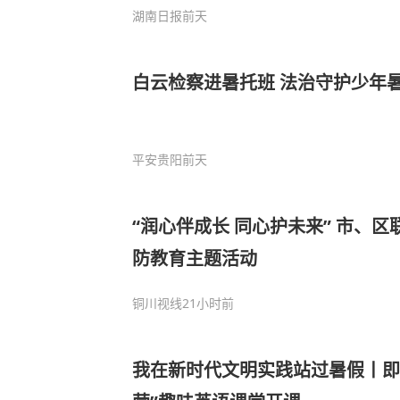
湖南日报
前天
白云检察进暑托班 法治守护少年
平安贵阳
前天
“润心伴成长 同心护未来” 市、区联动开展未成年人国
防教育主题活动
铜川视线
21小时前
我在新时代文明实践站过暑假丨即