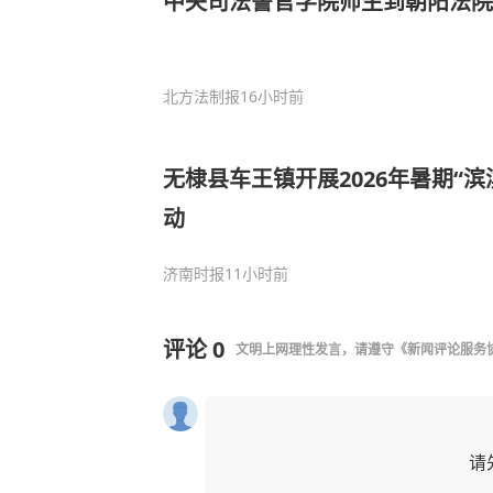
中央司法警官学院师生到朝阳法院
北方法制报
16小时前
无棣县车王镇开展2026年暑期“
动
济南时报
11小时前
评论
0
文明上网理性发言，请遵守
《新闻评论服务
请