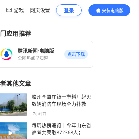
游戏
网页设置
登录
安装电脑版
内容更精彩
门应用推荐
腾讯新闻·电脑版
点击下载
全网热点早知道
者其他文章
胶州李哥庄镇一塑料厂起火
数辆消防车现场全力扑救
-7小时前
每周热榜速览丨今年山东省
高考共录取872368人； 落