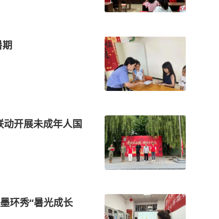
暑期
墨环秀“暑光成长