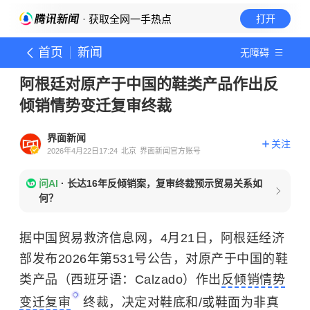
· 获取全网一手热点
打开
首页
新闻
无障碍
阿根廷对原产于中国的鞋类产品作出反
倾销情势变迁复审终裁
界面新闻
关注
2026年4月22日17:24
北京
界面新闻官方账号
问AI
·
长达16年反倾销案，复审终裁预示贸易关系如
何？
据中国贸易救济信息网，4月21日，阿根廷经济
部发布2026年第531号公告，对原产于中国的鞋
类产品（西班牙语：Calzado）作出
反倾销情势
变迁复审
终裁，决定对鞋底和/或鞋面为非真