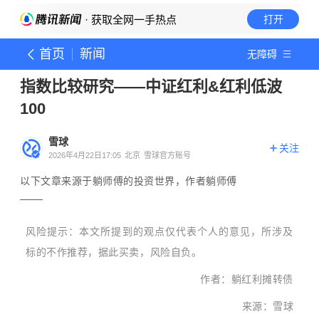
· 获取全网一手热点
打开
首页
新闻
无障碍
指数比较研究——中证红利&红利低波
100
雪球
关注
2026年4月22日17:05
北京
雪球官方账号
以下文章来源于躺师傅的投资世界，作者躺师傅
风险提示：本文所提到的观点仅代表个人的意见，所涉及
标的不作推荐，据此买卖，风险自负。
作者：
躺红利摊转债
来源：雪球