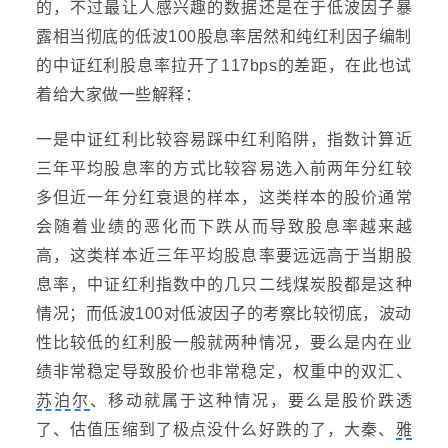
的，不过最让人感兴趣的数据还是在于低波因子暴
露相当彻底的低波100股息率居然和纯红利因子编制
的中证红利股息率拉开了117bps的差距，在此也试
着给大家做一些解释：
一是中证红利比较容易踩中红利陷阱，指数计算近
三年平均股息率的方式比较容易选入前两年分红较
多但近一年分红衰退的样本，这类样本的股价通常
会随着业绩的恶化而下跌从而导致股息率越来越
高，这类样本近三年平均股息率要远远高于当期股
息率，中证红利指数中的几只二线煤炭股都是这种
情况；而低波100对低波因子的考察比较彻底，波动
性比较低的红利股一般就两种情况，要么是内在业
绩非常稳定导致股价也非常稳定，权重中的双汇、
苏泊尔
、移动就属于这种情况，要么是股价跌透
了、估值压缩到了极点没什么好跌的了，大秦、
雅