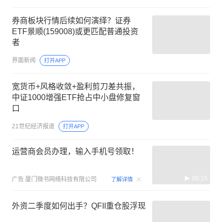
券商板块行情后续如何演绎？证券
ETF景顺(159008)或更匹配普通投资
者
界面新闻
打开APP
宽货币+风格收敛+盈利剪刀差共振，
中证1000增强ETF抢占中小盘修复窗
口
21世纪经济报道
打开APP
运营商会员办理，输入手机号领取！
00:15
广告
厦门微书网络科技有限公司
了解详情
外资二季度如何出手？QFII重仓股浮现