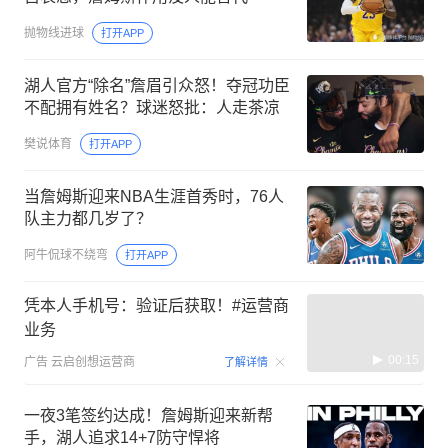
抛物线进球
打开APP
湖人官方“除名”詹眉引众怒！夺冠功臣
不配拥有姓名？球迷怒批：人走茶凉
樊说体育
打开APP
当詹姆斯迎来NBA生涯首秀时，76人
队主力都几岁了？
阿牛侃球不绕弯
打开APP
凭本人手机号：验证后获取！#运营商
业务
00:15
广告
云启创想运营商
了解详情
一夜3笔签约达成！詹姆斯迎来新帮
手，湖人追求14+7防守悍将