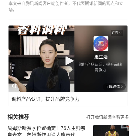
本文来自腾讯新闻客户端创作者，不代表腾讯新闻的观点和立
场。
广告
了解详情
调料产品认证，提升品牌竞争力
相关推荐
打开腾讯新闻查看更多
詹姆斯新赛季位置确定！76人主帅亲
自表态，詹姆斯作用没人能替代