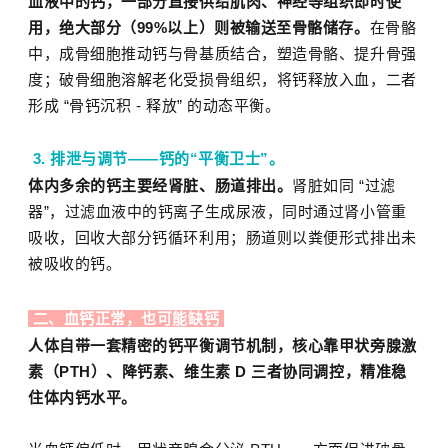
血液中的钙，一部分直接供给肌肉、神经等组织即时使
用，绝大部分（99%以上）则被输送至骨骼储存。
在骨骼
中，成骨细胞推动钙与骨基质结合，塑造骨骼、提升骨强
度；破骨细胞溶解老化受损骨组织，将钙释放入血，二者
形成 “骨钙沉积 - 释放” 的动态平衡。
3. 排泄与调节——钙的“平衡卫士”。
体内多余的钙主要经肾脏、肠道排出。
肾脏如同 “过滤
器”，过滤血液中的钙离子生成尿液，同时通过肾小管重
吸收，回收大部分钙循环利用；肠道则以粪便形式排出未
被吸收的钙。
二、血钙正常，也可能缺钙
人体自带一套精密的钙平衡调节机制，核心靠甲状旁腺激
素（PTH）、降钙素、维生素 D 三者协同调控，精准稳
住体内钙水平。