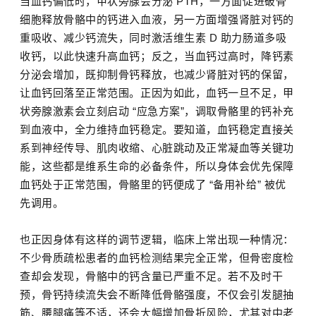
当血钙偏低时，甲状旁腺会分泌 PTH，一方面促进破骨
细胞释放骨骼中的钙进入血液，另一方面增强肾脏对钙的
重吸收、减少钙流失，同时激活维生素 D 助力肠道多吸
收钙，以此快速升高血钙；反之，当血钙过高时，降钙素
分泌会增加，既抑制骨钙释放，也减少肾脏对钙的保留，
让血钙回落至正常范围。正因为如此，血钙一旦不足，甲
状旁腺激素会立刻启动 “应急方案”，调取骨骼里的钙补充
到血液中，全力维持血钙稳定。要知道，血钙稳定直接关
系到神经传导、肌肉收缩、心脏跳动及正常凝血等关键功
能，这些都是维系生命的必备条件，所以身体会优先保障
血钙处于正常范围，骨骼里的钙便成了 “备用补给” 被优
先调用。
也正因身体有这样的调节逻辑，临床上常出现一种情况：
不少
骨质疏松
患者的血钙检测结果完全正常，但骨密度检
查却会发现，骨骼中的钙含量已严重不足。若不及时干
预，骨钙持续流失会不断降低骨骼强度，不仅会引发腿抽
筋、腰腿痛等不适，还会大幅增加骨折风险，尤其对中老