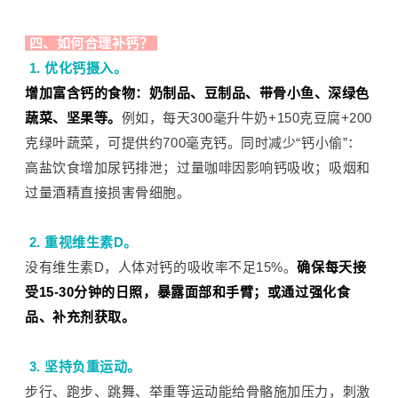
四、如何合理补钙？
1. 优化钙摄入。
增加富含钙的食物：奶制品、豆制品、带骨小鱼、深绿色
蔬菜、坚果等。
例如，每天300毫升牛奶+150克豆腐+200
克绿叶蔬菜，可提供约700毫克钙。同时减少“钙小偷”：
高盐饮食增加尿钙排泄；过量
咖啡因
影响钙吸收；吸烟和
过量酒精直接损害骨细胞。
2. 重视维生素D。
没有维生素D，人体对钙的吸收率不足15%。
确保每天接
受15-30分钟的日照，暴露面部和手臂；或通过强化食
品、补充剂获取。
3. 坚持负重运动。
步行、跑步、跳舞、举重等运动能给骨骼施加压力，刺激