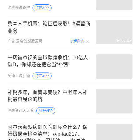
沈主任说脊椎
打开APP
凭本人手机号：验证后获取！#运营商
业务
00:15
广告
云启创想运营商
了解详情
一场被忽视的全球健康危机：10亿人
缺D，你却还在把它当“补钙”
荚博士说肿瘤
打开APP
补钙多年，血管却变硬？中老年人补
钙最容易踩的坑
健康资讯天天看
打开APP
阿尔茨海默病到医院到底查什么？保
姆级最全检查清单：从p-tau217、