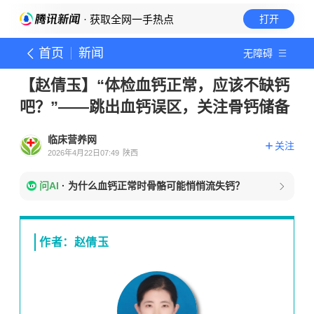
· 获取全网一手热点
打开
首页
新闻
无障碍
【赵倩玉】“体检血钙正常，应该不缺钙
吧？”——跳出血钙误区，关注骨钙储备
临床营养网
关注
2026年4月22日07:49
陕西
问AI
·
为什么血钙正常时骨骼可能悄悄流失钙？
作者：赵倩玉