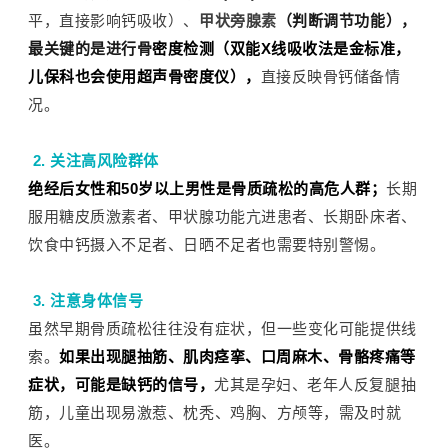
平，直接影响钙吸收）、
甲状旁腺素
（判断调节功能），
最关键的是进行
骨
密度检测（双能X线吸收法是金标准，
儿保科也会使用超声骨密度仪）
，
直接反映骨钙储备情
况。
2. 关注
高风险群体
绝经后女性和50岁以上男性是骨质疏松的高危人群；
长期
服用
糖皮质激素
者、甲状腺功能亢进患者、长期卧床者、
饮食中钙摄入不足者、日晒不足者也需要特别警惕。
3. 注意身体信号
虽然早期骨质疏松往往没有症状，但一些变化可能提供线
索。
如果出现腿抽筋、肌肉痉挛、口周麻木、骨骼疼痛等
症状，可能是缺钙的信号，
尤其是孕妇、老年人反复腿抽
筋，儿童出现易激惹、枕秃、鸡胸、方颅等，需及时就
医。