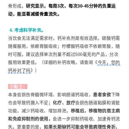
骨形成。
研究显示，每周3次、每次30-45分钟的负重运
动，能显著减缓骨量流失。
4. 考虑科学补充。
当饮食无法满足需求时，钙补充剂是有效选择。碳酸钙需
随餐服用，依赖胃酸吸收；柠檬酸钙吸收不依赖胃酸，随
时可服。建议选择单次剂量不超过500毫克的产品，分次
服用效果更佳。（详细的补钙攻略，请查阅《
今天，您的
钙补对了吗
》）
小贴士：
本身会损伤骨髓微环境、影响肠道钙吸收，
患者食欲
下降
也会导致钙摄入不足；
化疗、放疗
会损伤肠道黏膜和肾脏
功能，减少钙吸收、增加排泄。
移植后，移植物抗宿主病
和免疫抑制剂的使用，
会进一步抑制钙吸收、加速骨钙流
失。更重要的是，
如果长期缺钙可能会导致病理性骨折、