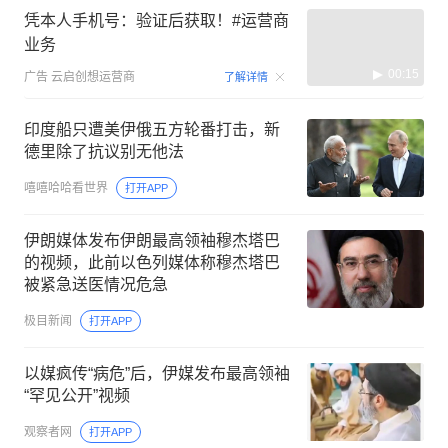
凭本人手机号：验证后获取！#运营商
业务
00:15
广告
云启创想运营商
了解详情
印度船只遭美伊俄五方轮番打击，新
德里除了抗议别无他法
嘻嘻哈哈看世界
打开APP
伊朗媒体发布伊朗最高领袖穆杰塔巴
的视频，此前以色列媒体称穆杰塔巴
被紧急送医情况危急
极目新闻
打开APP
以媒疯传“病危”后，伊媒发布最高领袖
“罕见公开”视频
观察者网
打开APP