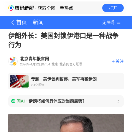
· 获取全网一手热点
打开
首页
新闻
无障碍
伊朗外长：美国封锁伊港口是一种战争
行为
北京青年报官网
关注
2026年4月22日07:34
北京
北青网官方账号
专题
·
美伊谈判暂停，美军再袭伊朗
2.4亿
阅读
问AI
·
伊朗将如何具体应对当前局势？