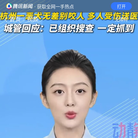
· 获取全网一手热点
打开
首页
视频
无障碍