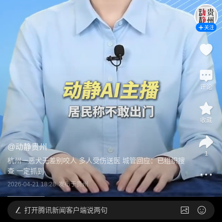
关注
评论
收藏
@
动静贵州
1
杭州一恶犬无差别咬人 多人受伤送医 城管回应：已组织搜
查 一定抓到
2026-04-21 18:28
发布于
贵州
打开
腾讯新闻客户端说两句