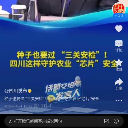
关注
评论
收藏
分享
@
四川发布
种子也要过 “三关安检”！四川这样守护农业“芯片”安全
2026-04-21 18:21
发布于
四川
打开
腾讯新闻客户端说两句