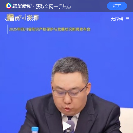
· 获取全网一手热点
打开
首页
视频
无障碍