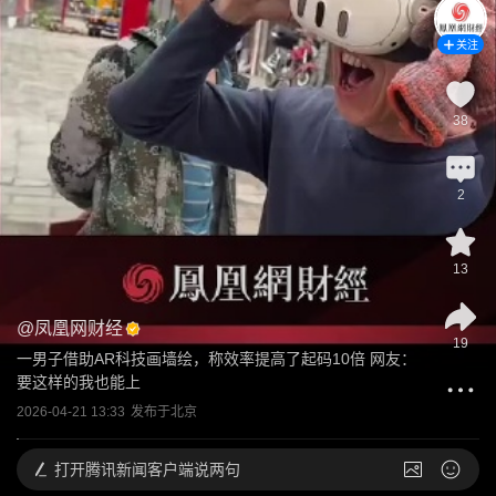
关注
38
2
13
@
凤凰网财经
19
一男子借助AR科技画墙绘，称效率提高了起码10倍 网友：
要这样的我也能上
2026-04-21 13:33
发布于
北京
打开
腾讯新闻客户端说两句