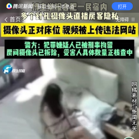
· 获取全网一手热点
打开
首页
视频
无障碍