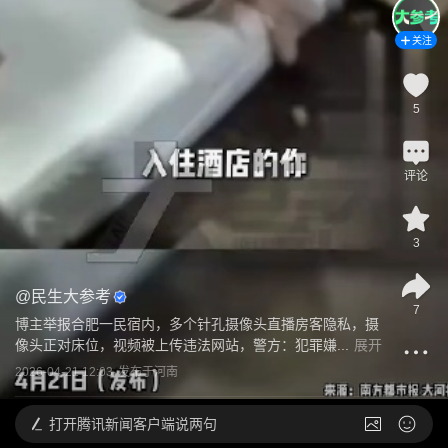
关注
5
评论
3
@
民生大参考
7
博主举报合肥一民宿内，多个针孔摄像头直播房客隐私，摄
像头正对床位，视频被上传违法网站，警方：犯罪嫌...
展开
2026-04-21 12:03
发布于
河南
打开
腾讯新闻客户端说两句