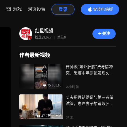
游戏
网页设置
登录
安装电脑版
内容更精彩
红星视频
关注
粉丝
29.0万
|
关注
0
作者最新视频
律师谈“婚外胚胎”法与情冲
突：患癌中年原配发现丈夫
找接替者，冲击人们对婚姻
75
|
01:16
的信任感，极端个案让法条
-6小时前
显得冰冷，相信能办得“有温
丈夫用假结婚证与第三者做
度”
试管，患癌妻子想销毁胚胎
被拒，律师解读
47.2万
|
02:05
07-31