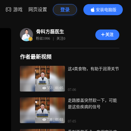
游戏
网页设置
登录
安装电脑版
内容更精彩
骨科方磊医生
关注
粉丝
1996
|
关注
0
作者最新视频
这4类食物，有助于润滑关节
553
|
01:05
07-06
走路膝盖突然软一下，可能
是这些疾病的信号
738
|
01:03
07-05