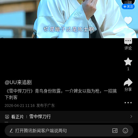
关注
3
评论
1
@
UU来追剧
分享
《雪中悍刀行》青鸟身份败露，一介婢女以指为枪，一招擒
下刺客
2026-04-21 11:16
发布于
广东
雪中悍刀行
看正片
打开
腾讯新闻客户端说两句