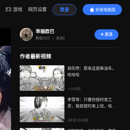
游戏
网页设置
登录
安装电脑版
内容更精彩
乖猫欧巴
关注
粉丝
5155
|
关注
0
作者最新视频
胡先煦：原来这是柴油车，
哈哈哈
29
|
00:39
-1小时前
李雪琴：只要你按时发工
资，我就按时来上班，哈哈
哈
3.2万
|
00:15
4评论
3小时前