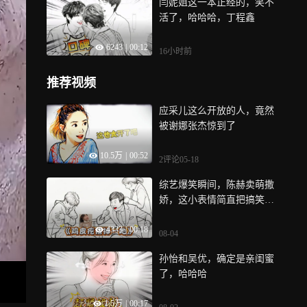
闫妮姐这一本正经的，笑不
活了，哈哈哈，丁程鑫
6243
|
00:12
16小时前
推荐视频
应采儿这么开放的人，竟然
被谢娜张杰惊到了
10.5万
|
00:52
2评论
05-18
综艺爆笑瞬间，陈赫卖萌撒
娇，这小表情简直把搞笑刻
进骨子里了，哈哈哈
4333
|
00:18
08-04
孙怡和吴优，确定是亲闺蜜
了，哈哈哈
1.5万
|
00:17