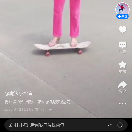
关注
评论
收藏
分享
@
魔法小桃言
粉红高跟鞋滑板，酷女孩的独特魅力
2026-04-24 18:55
发布于
广东
打开
腾讯新闻客户端说两句