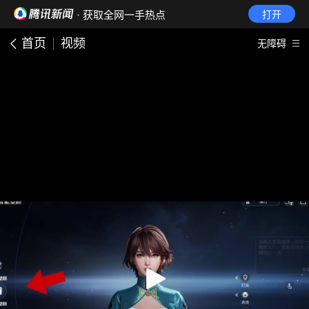
· 获取全网一手热点
打开
首页
视频
无障碍