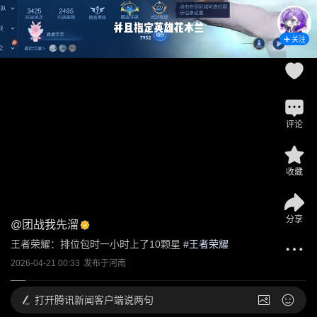
关注
评论
收藏
分享
@
团战我先溜
王者荣耀：排位包时一小时上了10颗星
 #
王者荣耀
2026-04-21 00:33
发布于
河南
打开
腾讯新闻客户端说两句