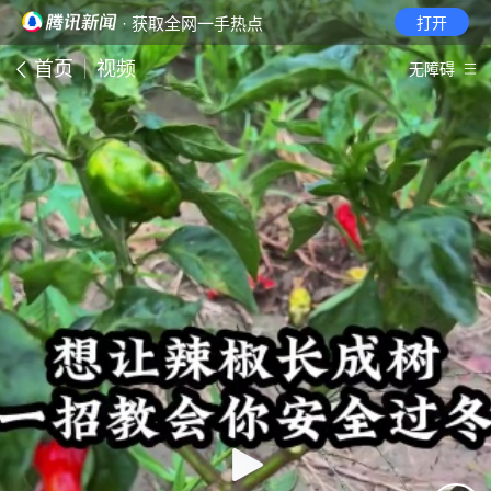
· 获取全网一手热点
打开
首页
视频
无障碍