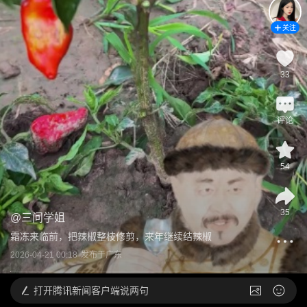
关注
33
评论
54
35
@
三问学姐
霜冻来临前，把辣椒整枝修剪，来年继续结辣椒
2026-04-21 00:18
发布于
广东
打开
腾讯新闻客户端说两句