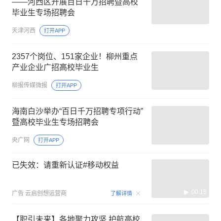
——河西区开展百日千万招聘暨高校
毕业生专场招聘会
天津河西
打开APP
2357个岗位、151家企业！柳州重点
产业企业广招高校毕业生
柳报传媒微报
打开APP
海南白沙举办“百日千万招聘专项行动”
暨高校毕业生专场招聘会
央广网
打开APP
已失效：请重新认证#移动权益
00:15
广告
云启创想运营商
了解详情
【职引未来】各地聚力攻坚 护航高校