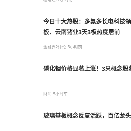
今日十大热股：多氟多长电科技领
板、云南锗业3天3板热度居前
金融界
2评论
-5小时前
磷化铟价格显著上涨！3只概念股
财闻
-5小时前
玻璃基板概念反复活跃，百亿龙头