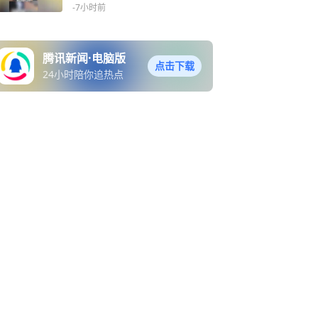
期 落实双休
-7小时前
腾讯新闻·电脑版
点击下载
24小时陪你追热点