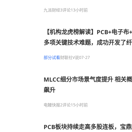
九派财经
3评论
13小时前
【机构龙虎榜解读】PCB+电子布
多项关键技术难题，成功开发了纤维
的超细纱等优势产品，解决了高端
部分试看
财联社V说
07-27
长期依赖进口的问题，机构大额净买
MLCC细分市场景气度提升 相关
飙升
电鳗快报
2评论
15小时前
PCB板块持续走高多股连板，宝鼎