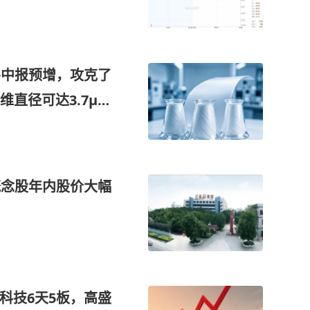
+中报预增，攻克了
直径可达3.7μm
PCB源头关键材料
入这家公司9.5亿
概念股年内股价大幅
科技6天5板，高盛