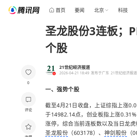
首页
要闻
北京
科技
圣龙股份3连板；P
个股
21世纪经济报道
2026-04-21 18:49
发布于
广东
21世纪经济报
0
一、强势个股
截至4月21日收盘，上证综指上涨0.0
评论
于14982.14点，创业板指上涨0.3
涨停，综合当前连板数以及当日龙虎
圣龙股份
（603178）、
神剑股份
（0