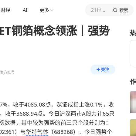
财经
AI
更多
21世纪经济报道
搜索
ET铜箔概念领涨丨强势
热
关注
道官方账号
作
7%，收于4085.08点，深证成指上涨0.1%，收
1%，收于3688.94点。今日沪深两市A股共计65只
榜数据，其中较为强势的前三只个股分别为：
02361）与
华特气体
（688268）。今日强势个