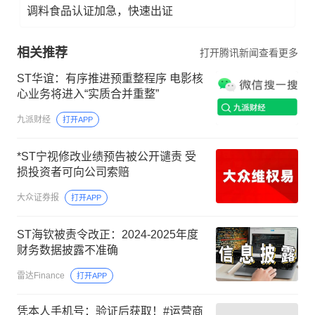
调料食品认证加急，快速出证
相关推荐
打开腾讯新闻查看更多
ST华谊：有序推进预重整程序 电影核
心业务将进入“实质合并重整”
九派财经
打开APP
*ST宁视修改业绩预告被公开谴责 受
损投资者可向公司索赔
大众证券报
打开APP
ST海钦被责令改正：2024-2025年度
财务数据披露不准确
雷达Finance
打开APP
凭本人手机号：验证后获取！#运营商