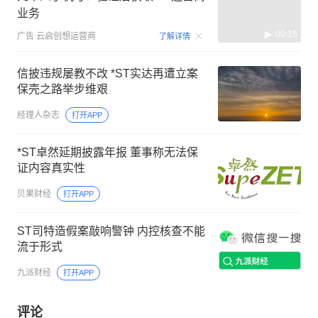
业务
00:15
广告
云启创想运营商
了解详情
信披违规屡教不改 *ST实达再遭立案
保壳之路举步维艰
经理人杂志
打开APP
*ST卓然延期披露年报 董事称无法保
证内容真实性
贝果财经
打开APP
ST司特造假案敲响警钟 内控核查不能
流于形式
九派财经
打开APP
评论