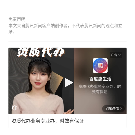
免责声明
本文来自腾讯新闻客户端创作者，不代表腾讯新闻的观点和立
场。
广告
了解详情
资质代办业务专业办，时效有保证