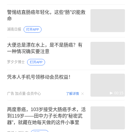
警惕结直肠癌年轻化，这些“肠”识能救
命
湖南日报
打开APP
大便总是漂在水上，是不是肠癌？有
一种情况确实要注意
罗夕夕博士
打开APP
凭本人手机号领移动会员权益！
00:15
广告
加点量-会员中心
了解详情
两度患癌，103岁接受大肠癌手术，活
到119岁——田中力子长寿的“秘密武
器”，就藏在她每天做的这件小事里