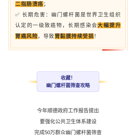
二指肠溃疡
；
✅ 长期危害：幽门螺杆菌是
世界卫生组织
认定的一级致癌物，长期感染会
大幅提升
胃癌
风险
，导致
胃黏膜持续受损
！
收藏！
幽门螺杆菌筛查攻略
今年顺德政府工作报告提出
要强化公共卫生体系建设
完成50万群众幽门螺杆菌筛查