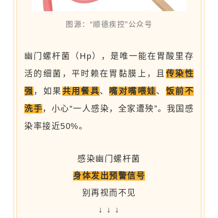
图源：“顺德疾控”公众号
幽门螺杆菌（Hp），是唯一能在胃酸里存
活的细菌，平时赖在胃黏膜上，且
传染性
强
，如果
共用餐具
、
嘴对嘴喂娃
、
饭前不
洗手
，小心“一人感染，全家遭殃”。我国感
染率接近50%。
感染幽门螺杆菌
身体发出预警信号
别再视而不见
↓ ↓ ↓