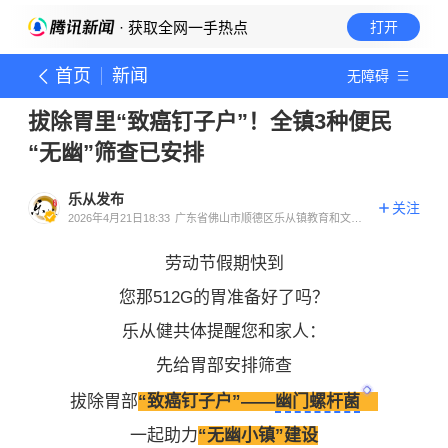
· 获取全网一手热点
打开
首页
新闻
无障碍
拔除胃里“致癌钉子户”！全镇3种便民
“无幽”筛查已安排
乐从发布
关注
2026年4月21日18:33
广东省佛山市顺德区乐从镇教育和文体
局官方账号
劳动节假期快到
您那512G的胃准备好了吗？
乐从健共体提醒您和家人：
先给胃部安排筛查
拔除胃部
“致癌钉子户”——
幽门螺杆菌
一起助力
“无幽小镇”建设