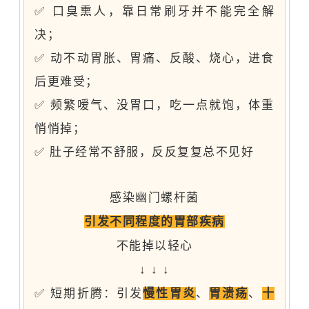
✅ 口臭熏人，靠日常刷牙并不能完全解
决；
✅ 动不动胃胀、胃痛、反酸、烧心，进食
后更难受；
✅ 频繁嗳气、没胃口，吃一点就饱，体重
悄悄掉；
✅ 肚子经常不舒服，反反复复总不见好
感染幽门螺杆菌
引发不同程度的胃部疾病
不能掉以轻心
↓ ↓ ↓
✅ 短期折腾：引发
慢性胃炎
、
胃溃疡
、
十