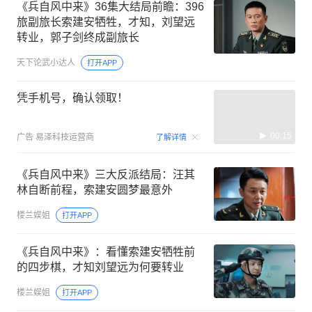
《兵自风中来》36集大结局前瞻：396
旅副旅长索建安牺牲，才知，刘望远
转业，郭子剑终成副旅长
天下论武小达人
打开APP
凭手机号，确认领取！
00:15
广告
易泽科技运营商
了解详情
《兵自风中来》三大反派结局：汪其
林自断前程，索建安圆梦最意外
楼兰娱姐
打开APP
《兵自风中来》：看懂索建安牺牲前
的四步棋，才知刘望远为何要转业
楼兰娱姐
打开APP