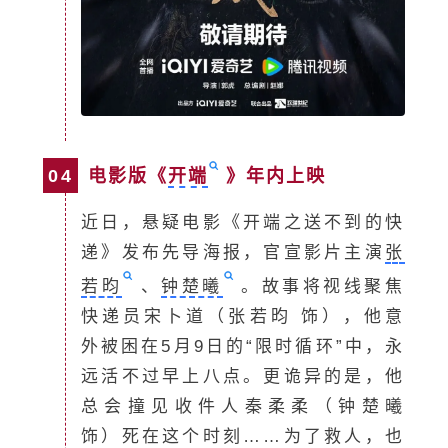
04
电影版《
开端
》年内上映
近日，悬疑电影《开端之送不到的快
递》发布先导海报，官宣影片主演
张
若昀
、
钟楚曦
。故事将视线聚焦
快递员宋卜道（张若昀 饰），他意
外被困在5月9日的“限时循环”中，永
远活不过早上八点。更诡异的是，他
总会撞见收件人秦柔柔（钟楚曦
饰）死在这个时刻……为了救人，也