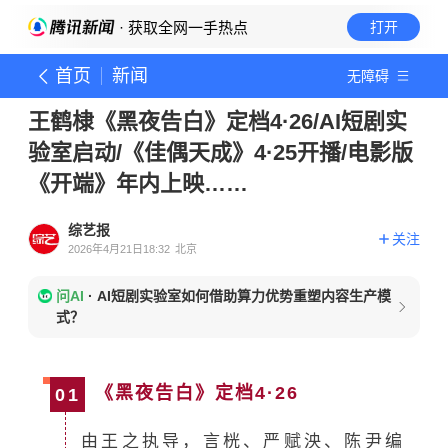
· 获取全网一手热点
打开
首页
新闻
无障碍
王鹤棣《黑夜告白》定档4·26/AI短剧实
验室启动/《佳偶天成》4·25开播/电影版
《开端》年内上映……
综艺报
关注
2026年4月21日18:32
北京
问AI
·
AI短剧实验室如何借助算力优势重塑内容生产模
式？
《黑夜告白》定档4·26
01
由王之执导，言桄、严赋泱、陈尹编