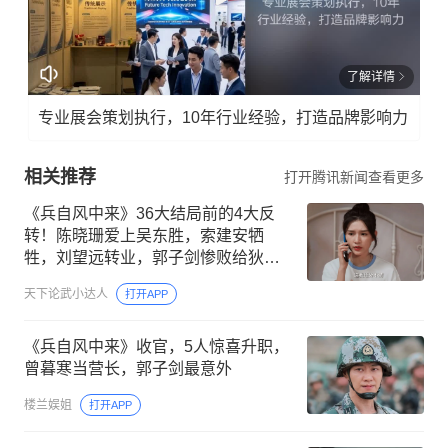
了解详情
专业展会策划执行，10年行业经验，打造品牌影响力
相关推荐
打开腾讯新闻查看更多
《兵自风中来》36大结局前的4大反
转！陈晓珊爱上吴东胜，索建安牺
牲，刘望远转业，郭子剑惨败给狄云
峰
天下论武小达人
打开APP
《兵自风中来》收官，5人惊喜升职，
曾暮寒当营长，郭子剑最意外
楼兰娱姐
打开APP