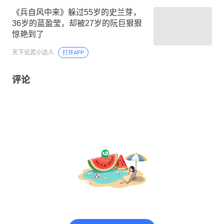
《兵自风中来》躲过55岁的史兰芽，
36岁的蓝盈莹，却被27岁的阮巨狠狠
惊艳到了
天下论武小达人
打开APP
评论