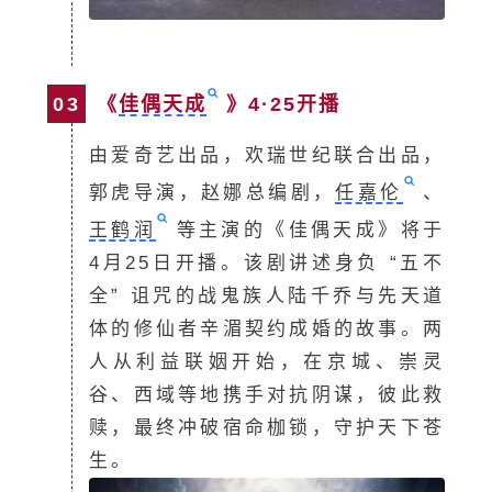
03
《
佳偶天成
》4·25开播
由爱奇艺出品，欢瑞世纪联合出品，
郭虎导演，赵娜总编剧，
任嘉伦
、
王鹤润
等主演的《佳偶天成》将于
4月25日开播。该剧讲述身负 “五不
全” 诅咒的战鬼族人陆千乔与先天道
体的修仙者辛湄契约成婚的故事。两
人从利益联姻开始，在京城、崇灵
谷、西域等地携手对抗阴谋，彼此救
赎，最终冲破宿命枷锁，守护天下苍
生。