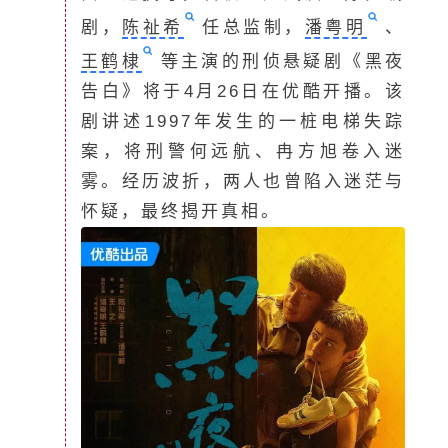
剧，
陈祉希
任总监制，
潘粤明
、
王鹤棣
等主演的刑侦悬疑剧《黑夜
告白》将于4月26日在优酷开播。该
剧讲述1997年发生的一桩电梯失踪
案，将刑警何远航、冉方旭卷入迷
雾。经历波折，两人也曾陷入迷茫与
怀疑，最终揭开真相。