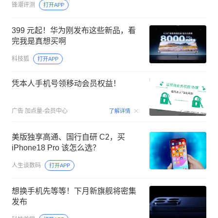
锋潮评测
打开APP
399 元起！华为刚发布这些新品，看
完我是真想买啊
科技狐
打开APP
凭本人手机号领移动会员权益！
00:15
广告
加点量-会员中心
了解详情
美版独享高通、国行自研 C2，买
iPhone18 Pro 该怎么选？
人生谈数码
打开APP
想换手机先等等！下月新旗舰将密集
发布