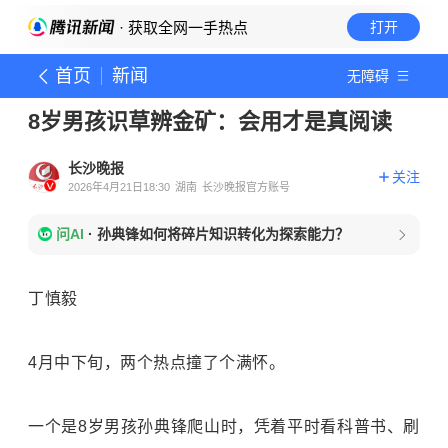
· 获取全网一手热点
打开
首页
新闻
无障碍
8岁男孩识草辨金矿：会用才是真阅读
长沙晚报
关注
2026年4月21日18:30
湖南
长沙晚报官方账号
问AI
·
孙典锋如何将碎片知识转化为探索能力？
丁慎毅
4月中下旬，两个热点撞了个满怀。
一个是8岁男孩孙典锋爬山时，凭着平时看科普书、刷