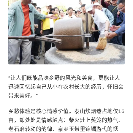
“让人们既能品味乡野的风光和美食，更能让人
迅速回忆起自己从小在农村长大的经历，怀旧会
带来美好。”
乡愁体验是核心情感价值。泰山炊烟巷占地仅16
亩，却处处是情感触点：柴火灶上蒸笼的热气、
老石磨转动的韵律、泉乡玉带里锦鳞游弋的惬