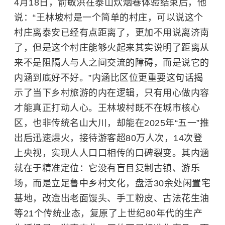
4月18日，
俞敏洪
在泰山炊烟巷体验结束后，他
说：“王林坡村是一个简单的村庄，可以说这个
村庄离泰安已经有点距离了，更加不用说离济南
了，但是这个村庄能够火起来其实说明了距离从
来不是阻隔人与人之间交流的障碍，而是说它的
内涵到底好不好。”内涵比区位更重要这句话揭
示了当下乡村旅游的内在逻辑，只有用心做内容
才能真正打动人心。王林坡村既不在城市核心
区，也非传统名山大川，却能在2025年“五一”推
出后迅速爆火，接待游客超80万人次，14次登
上央视，实现人人口口相传的口碑裂变。其内涵
就在于精准定位：它没有盲目复制古镇、游乐
场，而是立足鲁中乡村文化，盘活30余处闲置宅
基地，改造出老面馒头、手工粉皮、古法花生油
等21个传统业态，复原了上世纪80年代的生产