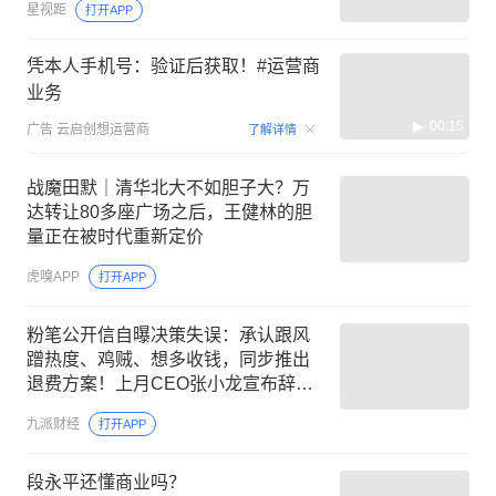
星视距
打开APP
凭本人手机号：验证后获取！#运营商
业务
00:15
广告
云启创想运营商
了解详情
战魔田默｜清华北大不如胆子大？万
达转让80多座广场之后，王健林的胆
量正在被时代重新定价
虎嗅APP
打开APP
粉笔公开信自曝决策失误：承认跟风
蹭热度、鸡贼、想多收钱，同步推出
退费方案！上月CEO张小龙宣布辞
职，公司市值较巅峰已缩水超300亿港
九派财经
打开APP
元
段永平还懂商业吗？