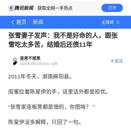
· 获取全网一手热点
打开
首页
新闻
无障碍
张雪妻子发声：我不是好命的人，跟张
雪吃太多苦，结婚后还债11年
是黑不想黑
关注
2026年4月21日13:41
山东
2011年冬天，湖南麻阳县。
闺蜜拉着陈星伊的手，话里话外都是担忧。
“张雪家连板凳都是借的，你图啥？ ”
陈星伊没多解释，只回了一句。