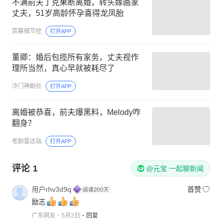
不满前夫丁克果断离婚，转头嫁画家
丈夫，51岁高龄怀孕喜得龙凤胎
荧幕细节控
打开APP
董卿：婚后包揽所有家务，丈夫视作
理所当然，真心早就被耗尽了
冷门神剧社
打开APP
离婚被恭喜，前夫爆黑料，Melody咋
翻身？
老剧雷达站
打开APP
评论
1
@元宝 一起聊新闻
用户rhv3d9q
首赞
励志
广东网友
5月2日
回复