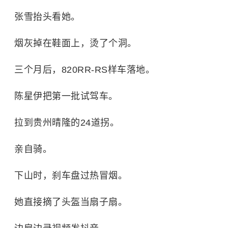
张雪抬头看她。
烟灰掉在鞋面上，烫了个洞。
三个月后，820RR-RS样车落地。
陈星伊把第一批试驾车。
拉到贵州晴隆的24道拐。
亲自骑。
下山时，刹车盘过热冒烟。
她直接摘了头盔当扇子扇。