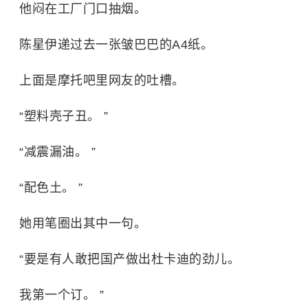
他闷在工厂门口抽烟。
陈星伊递过去一张皱巴巴的A4纸。
上面是摩托吧里网友的吐槽。
“塑料壳子丑。 ”
“减震漏油。 ”
“配色土。 ”
她用笔圈出其中一句。
“要是有人敢把国产做出
杜卡迪
的劲儿。
我第一个订。 ”