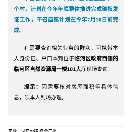
个村，计划在
今年年底
整体
推进完成
确权发
证工作
，
干召庙镇计划在今年
7月30日前完
成。
有需要查询相关业务的群众，
可
携带
本
人
身份证、户口本到
位于
临河区政府西侧
的
临河区
自然资源局一楼
101大厅
现场查询。
提示：
因需要核对房屋面积等具体信
息，须本人到场办理。
来源：
河套融媒 综合广播