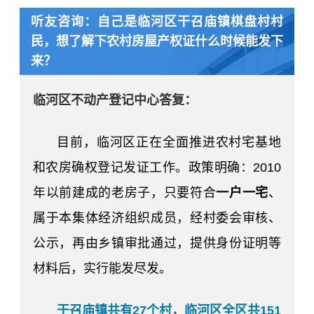
听友咨询：
自己是临河区干召庙镇棋盘村村
民，想了解下农村房屋产权证什么时候能发下
来？
临河区不动产登记中心
答复：
目前，
临河
区正在全面推进
农村宅基地
和农房确权登记发证工作。政策明确：
2010
年以前建成的老房子，只要符合
一户一宅
、
属于本集体经济组织成员，经村委会审核、
公示，再由乡镇审批通过，提供身份证明等
材料后，实行
能发尽发
。
干召庙镇
共有
27个村，临河区全区共151