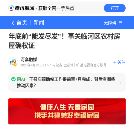
· 获取全网一手热点
打开
首页
新闻
无障碍
年底前“能发尽发”！事关临河区农村房
屋确权证
河套融媒
关注
2026年4月21日11:57
内蒙古
巴彦淖尔广播电视台官方账号
问AI
·
干召庙镇确权工作提前至7月完成，背后有哪些
推动因素？