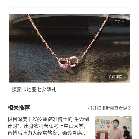
广告
了解详情
探索卡地亚七夕挚礼
相关推荐
打开腾讯新闻查看更多
极目深度丨23岁患癌准博士的“生命倒
计时”：出身农村苦读考上中山大学，
直博后压力大经常熬夜，确诊胃癌晚