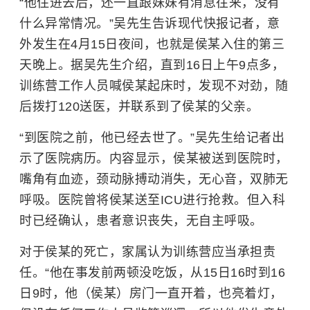
“他住进去后，还一直跟妹妹有消息往来，没有
什么异常情况。”吴先生告诉现代快报记者，意
外发生在4月15日夜间，也就是侯某入住的第三
天晚上。据吴先生介绍，直到16日上午9点多，
训练营工作人员喊侯某起床时，发现不对劲，随
后拨打120送医，并联系到了侯某的父亲。
“到医院之前，他已经去世了。”吴先生给记者出
示了医院病历。内容显示，侯某被送到医院时，
嘴角有血迹，颈动脉搏动消失，无心音，双肺无
呼吸。医院曾将侯某送至ICU进行抢救。但入科
时已经确认，患者意识丧失，无自主呼吸。
对于侯某的死亡，家属认为训练营应当承担责
任。“他在事发前两顿没吃饭，从15日16时到16
日9时，他（侯某）房门一直开着，也亮着灯，