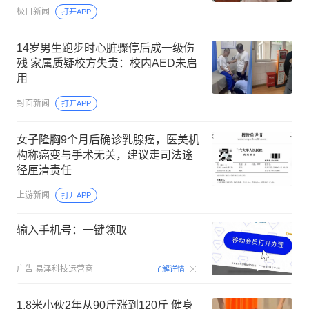
期
极目新闻
打开APP
14岁男生跑步时心脏骤停后成一级伤
残 家属质疑校方失责：校内AED未启
用
封面新闻
打开APP
女子隆胸9个月后确诊乳腺癌，医美机
构称癌变与手术无关，建议走司法途
径厘清责任
上游新闻
打开APP
输入手机号：一键领取
00:15
广告
易泽科技运营商
了解详情
1.8米小伙2年从90斤涨到120斤 健身