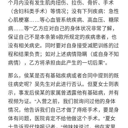
个月内没有发生肌肉扭伤、拉伤、骨折、手术
（含妇科类手术）等情况；没有下列疾病：急性
心肌梗塞……等心血管系统疾病、
高血压
、
糖尿
病
……等”“乙方应对自己的身体状况非常了解，
保证自己不是本条第9款所规定的疾病患者，也
没有相关病史。同时要对自身接受减肥训练的过
程和结果负责；如对上述病情隐瞒（或自身不知
病情），乙方将承担由此产生的一切后果”。
那么，侯某是否有基础疾病或者合同中提到的既
往病史呢？吴先生对此进行否认。但夏女士则表
示，事发后侯某的家属曾透露他有基础病，并有
视频为证。“入营之前，我们就询问过他的身体
情况，他告诉我们自己才做了痔疮手术，要是身
体有问题，医院肯定不给他做这个手术。”夏女
士告诉现代快报记者，“他妹妹说过，他在家里