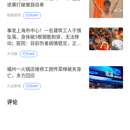
逆袭打破瘦弱自卑
镜像视界
打开APP
事发上海市中心！一名建筑工人不慎
坠落，身体被3根钢筋刺穿，无法移
动；医院：目前伤者病情稳定，正在
进一步治疗中
大河报
打开APP
福州一火锅店维修工困传菜梯被夹身
亡，多方回应
九派新闻
打开APP
评论