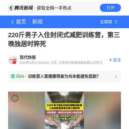
· 获取全网一手热点
打开
首页
新闻
无障碍
220斤男子入住封闭式减肥训练营，第三
晚独居时猝死
现代快报
关注
2026年4月21日00:09
江苏
江苏现代快报传媒有限公司官方账
号
问AI
·
训练营入营健康筛查为何未能避免悲剧？