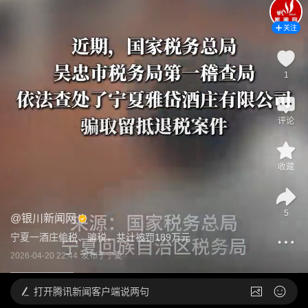
关注
1
评论
收藏
5
@
银川新闻网
宁夏一酒庄偷税、骗税，共计被罚189万元
2026-04-20 22:44
发布于
宁夏
打开
腾讯新闻客户端说两句