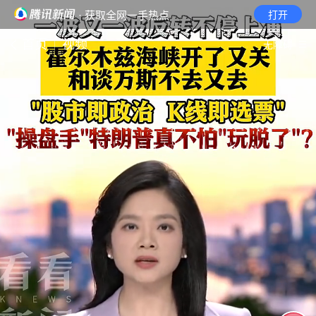
· 获取全网一手热点
打开
首页
视频
无障碍