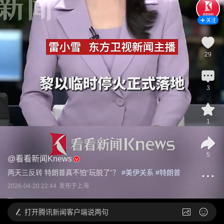
关注
29
3
1
5
@
看看新闻Knews
两天三反转 特朗普真不怕“玩脱了”？
 #
美伊关系
 #
特朗普
2026-04-20 22:44
发布于
上海
打开
腾讯新闻客户端说两句