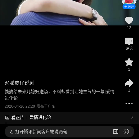
关注
12
评论
1
@
呱皮仔说剧
1
婆婆给未来儿媳妇送汤，不料却看到让她生气的一幕|爱情
进化论
2026-04-20 22:20
发布于
广东
爱情进化论
看正片
打开
腾讯新闻客户端说两句