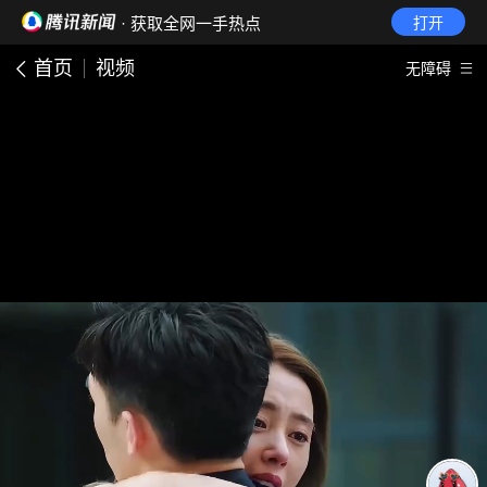
· 获取全网一手热点
打开
首页
视频
无障碍