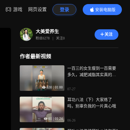
游戏
网页设置
登录
安装电脑版
内容更精彩
大美爱养生
关注
粉丝
6278
|
关注
0
作者最新视频
一百三的女生瘦到一百需要
多久，减肥减脂其实真的很
简单，增肌才是真的难
630
|
01:00
07-27
耳功八法（下）大家练了
吗，别辜负我的一片真心哦
61
|
01:24
06-26