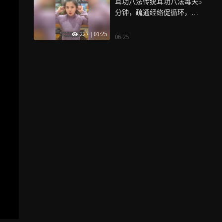
耳功八法传统耳功八法每天5
分钟，疏通经络促循环，缓
解耳闷耳鸣护听力
227
|
01:25
06-25