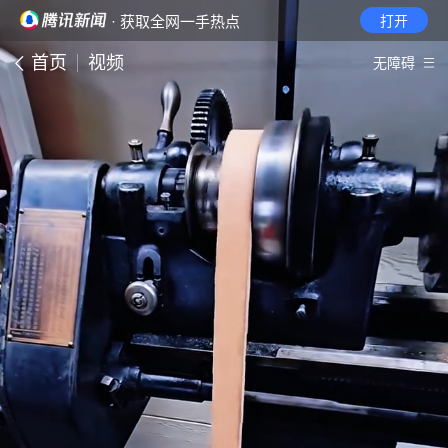
· 获取全网一手热点
打开
首页
视频
无障碍