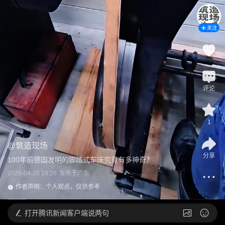
关注
评论
1
@
筑造现场
分享
100年前德国发明的脚踏式车床究竟有多神奇？
2026-04-20 19:26
发布于
广东
作者声明：个人观点，仅供参考
打开
腾讯新闻客户端说两句