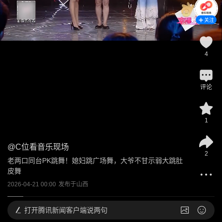
关注
4
评论
1
@
C位看音乐现场
2
老两口同台PK跳舞！媳妇跳广场舞，大爷不甘示弱大跳肚
皮舞
2026-04-21 00:00
发布于
山西
打开
腾讯新闻客户端说两句