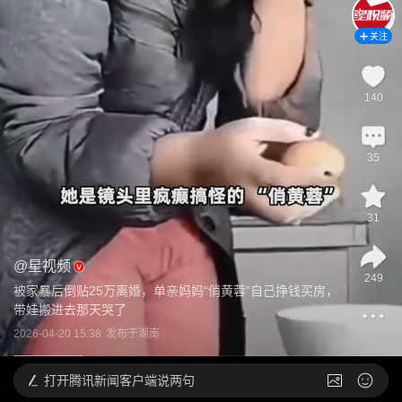
关注
140
35
31
@
星视频
249
被家暴后倒贴25万离婚，单亲妈妈“俏黄蓉”自己挣钱买房，
带娃搬进去那天哭了
2026-04-20 15:38
发布于
湖南
打开
腾讯新闻客户端说两句