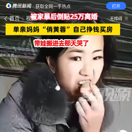
· 获取全网一手热点
打开
首页
视频
无障碍