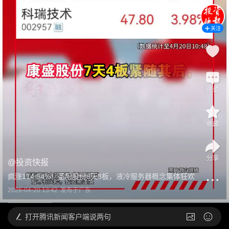
关注
评论
收藏
分享
@
投资快报
疯涨114.54%！圣阳股份8天8板，液冷服务器概念集体狂欢
2026-04-20 13:42
发布于
广东
打开
腾讯新闻客户端说两句