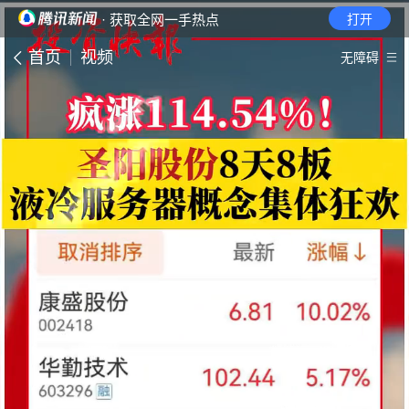
· 获取全网一手热点
打开
首页
视频
无障碍