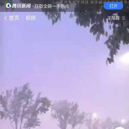
· 获取全网一手热点
打开
首页
视频
无障碍