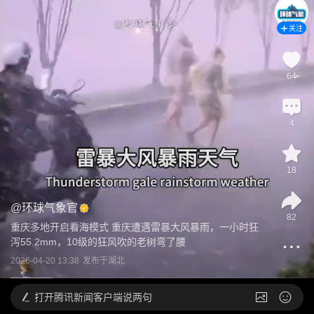
关注
64
4
18
@
环球气象官
82
重庆多地开启看海模式 重庆遭遇雷暴大风暴雨，一小时狂
泻55.2mm，10级的狂风吹的老树弯了腰
2026-04-20 13:38
发布于
湖北
打开
腾讯新闻客户端说两句