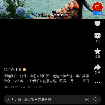
关注
评论
收藏
@
广西卫视
分享
请给我们一分钟，邀您来到广西！走遍八桂大地，崇左美得
治愈，令人难忘，让我们以创意为笔，蘸满“三月三”...
展开
2026-04-20 12:40
发布于
广西
打开
腾讯新闻客户端说两句