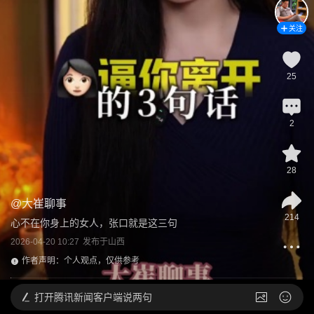
关注
25
2
28
@
大崔聊事
214
心不在你身上的女人，张口就是这三句
2026-04-20 10:27
发布于
山西
作者声明：个人观点，仅供参考
打开
腾讯新闻客户端说两句