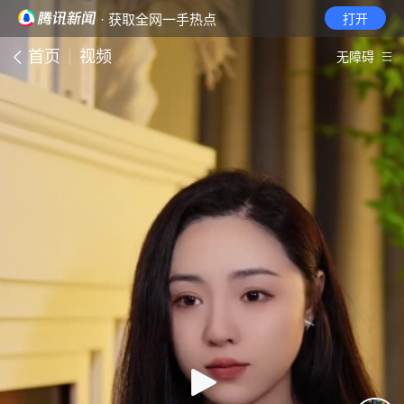
· 获取全网一手热点
打开
首页
视频
无障碍