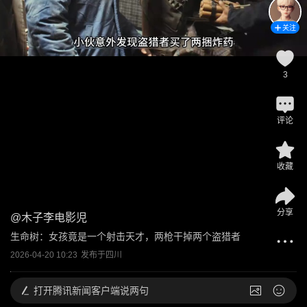
关注
3
评论
收藏
分享
@
木子李电影児
生命树：女孩竟是一个射击天才，两枪干掉两个盗猎者
2026-04-20 10:23
发布于
四川
打开
腾讯新闻客户端说两句