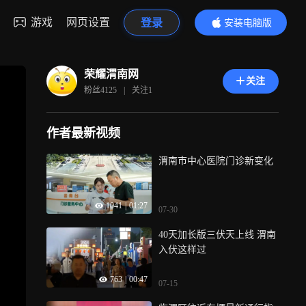
游戏
网页设置
登录
安装电脑版
内容更精彩
荣耀渭南网
关注
粉丝
4125
|
关注
1
作者最新视频
渭南市中心医院门诊新变化
1041
|
01:27
07-30
40天加长版三伏天上线 渭南
入伏这样过
763
|
00:47
07-15