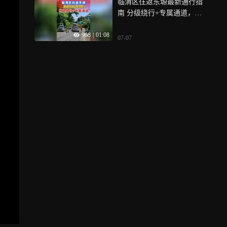
临渭区往返东塬最新通行指
南 分级绕行+专属通道，保
障施工期间群众出行便捷高
968
|
01:08
效
07-07