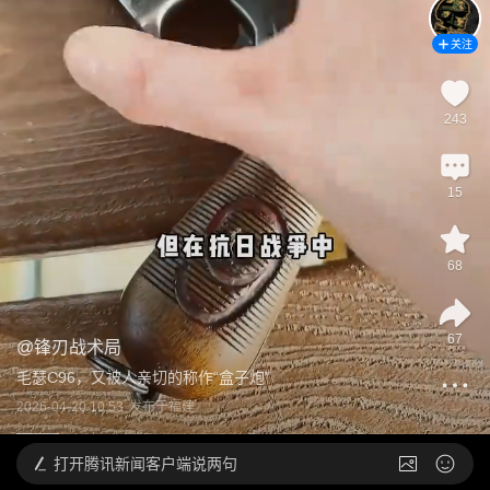
关注
243
15
68
67
@
锋刃战术局
毛瑟C96，又被人亲切的称作“盒子炮”
2026-04-20 10:53
发布于
福建
打开
腾讯新闻客户端说两句