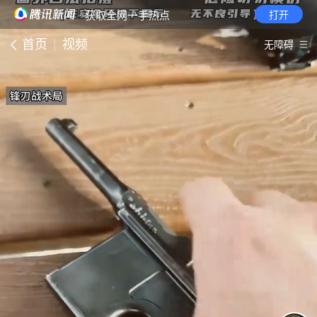
· 获取全网一手热点
打开
首页
视频
无障碍