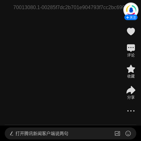
70013080.1-00285f7dc2b701e904793f7cc2bc6993
关注
评论
收藏
分享
@
鹅厂体育广播员
怀特突然急停造成追尾后车全责 乔治打成2+1完成回敬
2026-04-20 08:09
发布于
北京
打开
腾讯新闻客户端说两句