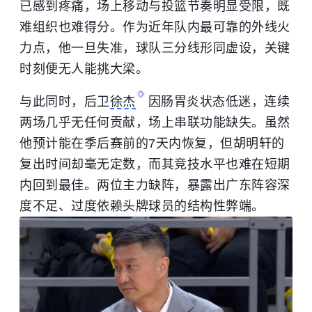
已感到疼痛，场上移动与投篮节奏明显受限，既
难组织也难得分。作为近年队内最可靠的外线火
力点，他一旦失准，球队三分线形同虚设，关键
时刻便无人能挑大梁。
与此同时，后卫
徐杰
因肠胃炎状态低迷，连续
两场几乎无任何贡献，场上串联功能缺失。虽然
他预计能在季后赛前的7天内恢复，但胡明轩的
复出时间却毫无定数，而其竞技水平也难在短期
内回到最佳。两位主力缺阵，暴露出广东阵容深
度不足、过度依赖头牌球员的结构性弊端。