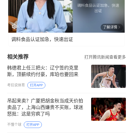
了解详情
调料食品认证加急，快速出证
相关推荐
打开腾讯新闻查看更多
韩德君上任三把火：辽宁签约克里
斯，顶薪续约付豪，库珀也要回来
考拉说体育
打开APP
吊起来卖？广厦把胡金秋当成天价拍
卖品了，上海山西嫌贵不买账，球迷
怒批：这是穷疯了吗
不懂个球
打开APP