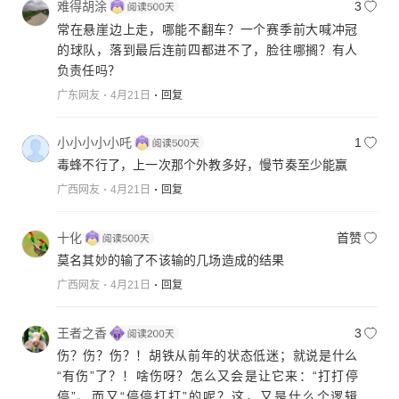
难得胡涂
3
常在悬崖边上走，哪能不翻车？一个赛季前大喊冲冠
的球队，落到最后连前四都进不了，脸往哪搁？有人
负责任吗？
广东网友
4月21日
回复
小小小小小吒
1
毒蜂不行了，上一次那个外教多好，慢节奏至少能赢
广西网友
4月21日
回复
十化
首赞
莫名其妙的输了不该输的几场造成的结果
广西网友
4月21日
回复
王者之香
3
伤？伤？伤？！胡铁从前年的状态低迷；就说是什么
“有伤”了？！啥伤呀？怎么又会是让它来：“打打停
停”、而又“停停打打”的呢？这，又是什么个逻辑