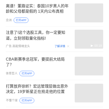
离谱！董路证实：泰国10岁黑人的年
龄和父母都是假的 1天内公布真相
念洲
打开APP
注意了!这个选股工具，你一定要知
道，立刻领取量化指标!
00:18
广告
高能情绪龙头
了解详情
CBA新赛季总冠军，要提前大结局
了？
体育哲人
打开APP
打算放弃徐昕？宏远管理层做出意外
决定，19岁新星正在抢走他的位置
不懂个球
打开APP