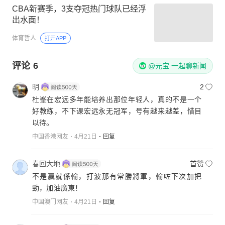
CBA新赛季，3支夺冠热门球队已经浮
出水面！
体育哲人
打开APP
评论
6
@元宝 一起聊新闻
明
2
杜峯在宏远多年能培养出那位年轻人，真的不是一个
好教练，不下课宏远永无冠军，号有越来越差，惜目
以待。
中国香港网友
4月21日
回复
春回大地
首赞
不是贏就係輸，打波那有常勝將軍，輸咗下次加把
勁，加油廣東！
中国澳门网友
4月21日
回复