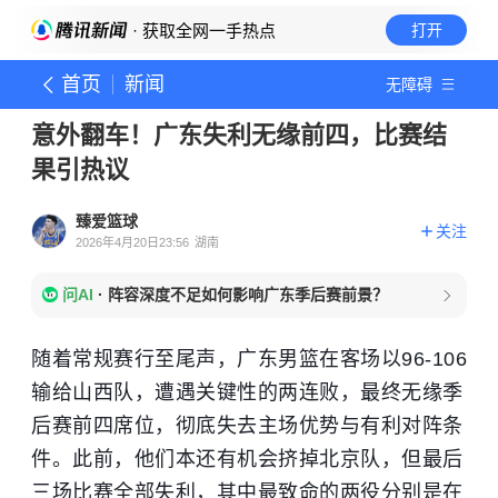
· 获取全网一手热点
打开
首页
新闻
无障碍
意外翻车！广东失利无缘前四，比赛结
果引热议
臻爱篮球
关注
2026年4月20日23:56
湖南
问AI
·
阵容深度不足如何影响广东季后赛前景？
随着常规赛行至尾声，广东男篮在客场以96-106
输给山西队，遭遇关键性的两连败，最终无缘季
后赛前四席位，彻底失去主场优势与有利对阵条
件。此前，他们本还有机会挤掉北京队，但最后
三场比赛全部失利，其中最致命的两役分别是在