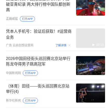
破亚青纪录 两大排行榜中国队都创新
高
孟巍威猛
打开APP
凭本人手机号：验证后获取！#运营商
业务
00:15
广告
云启创想运营商
了解详情
2026中国田径街头巡回赛北京站举行
陈龙夺得男子跳高冠军
中国新闻网
打开APP
（体育）田径——街头巡回赛北京站
举行(4)
新华社新闻
打开APP