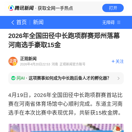
· 获取全网一手热点
打开
首页
新闻
无障碍
2026年全国田径中长跑项群赛郑州落幕
河南选手豪取15金
正观新闻
关注
2026年4月20日22:53
河南
正观新闻官方账号
问AI
·
这项赛事如何成为中长跑后备人才的孵化器？
4月19日，2026年全国田径中长跑项群赛首站比
赛在河南省体育场馆中心顺利完成。东道主河南
选手在本次比赛中表现优异，共斩获15枚金牌。