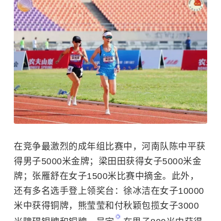
在竞争最激烈的成年组比赛中，河南队陈中平获
得男子5000米金牌；梁田田获得女子5000米金
牌；张雁舒在女子1500米比赛中摘金。此外，
还有多名选手登上领奖台：徐冰洁在女子10000
米中获得铜牌，熊莹莹和付秋颖包揽女子3000