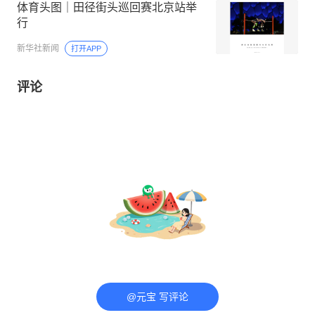
体育头图｜田径街头巡回赛北京站举
行
新华社新闻
打开APP
评论
@元宝 写评论