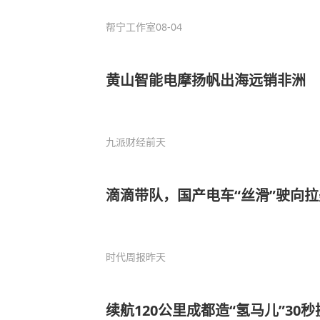
帮宁工作室
08-04
黄山智能电摩扬帆出海远销非洲
九派财经
前天
滴滴带队，国产电车“丝滑”驶向拉
时代周报
昨天
续航120公里成都造“氢马儿”30秒