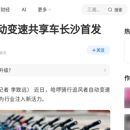
财经
AI
更多
三湘都市报
搜索
动变速共享车长沙首发
热
关注
账号
升级？
作
记者 李致远） 近日，哈啰骑行追风者自动变速
为行业注入新活力。