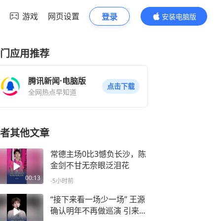
游戏
网页设置
登录
安装电脑版
内容更精彩
门应用推荐
腾讯新闻·电脑版
点击下载
全网热点早知道
者其他文章
常德主场0比3憾负长沙，陈
金剑不甘无奈眼泛泪花
00:13
-5小时前
“接下来看一场少一场” 王源
确认明年不再做巡演 引来全