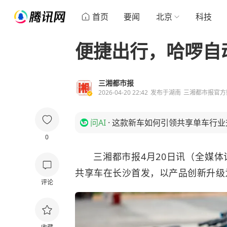
首页
要闻
北京
科技
便捷出行，哈啰自
三湘都市报
2026-04-20 22:42
发布于
湖南
三湘都市报官方
问AI
·
这款新车如何引领共享单车行业
0
三湘都市报4月20日讯（全媒体
共享车在长沙首发，以产品创新升级
评论