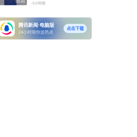
场粉丝惊呼
00:40
-5小时前
腾讯新闻·电脑版
点击下载
24小时陪你追热点