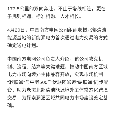
177.5公里的双向奔赴，不止于塔线相连，更在
于规则相通、标准相融、人才相长。
4月20日，中国南方电网公司组织老挝北部清洁
能源基地的新能源电力首次通过电力交易的方式
确定送电计划。
中国南方电网公司负责人介绍，该公司攻克机
制、流程、结算等关键难题，推动中国南方区域
电力市场向境外主体兼容开放，实现市场机制
“软联通”与中老500千伏联网通道“硬联通”同步配
套，助力老挝北部清洁能源境外主体常态化跨境
交易，为探索澜湄区域共同电力市场建设奠定基
础。