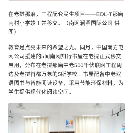
在老挝那磨，工程配套民生项目——EDL-T那磨
南村小学竣工并移交。（南网澜湄国际公司 供
图）
教育是点亮未来的希望之光。同月，中国南方电
网公司援建的5间南网知行书屋在老挝正式移交
启用，分布在老挝那磨中老500千伏联网工程周
边及老挝首都万象的5所学校。书屋配备中老双
语图书与智能阅读设备，采用节能环保材料，为
学生提供现代化阅读空间。