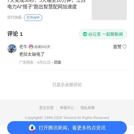
7天变成30秒、5天缩至10分钟，江苏
电力AI“搭子”跑出智慧配网加速度
现代快报
打开APP
评论
1
@元宝 一起聊新闻
老牛
首赞
老挝太缺电了
广东网友
4月21日
回复
已显示全部评论
意见反馈
举报中心
隐私政策
Copyright© 1998-
2026
Tencent.All Rights Reserved
打开
腾讯新闻，看更多热点资讯