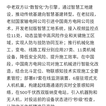
中老双方以“数智化”为引擎，通过智慧工地建
设，推动传统基建向智慧基建转型。在老挝段，
老挝国家输电网公司引进中国南方电网公司技
术，开发老挝版智慧工地系统，接入视频监控点
位11处，动态监管中高风险作业和关键施工区
域，实现人防与技防协同互补；推行机械化施
工，变电、线路工程分别应用27类、11类机械
设备，降低安全风险、提升施工效率。在中国
段，中国南方电网公司对施工机械进行智能化改
造，结合北斗定位、物联感知技术实现施工全要
素管控；部署87套在线监测装置、6座驻塔式无
人机机巢，构建起线路通道的实时全景感知网
络，在500千伏西双版纳变电站，引入机器狗和
无人机，对投运前的设备状态进行“秒级”检查，