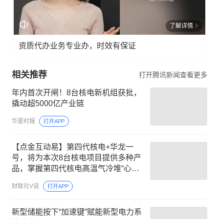
了解详情
资质代办业务专业办，时效有保证
相关推荐
打开腾讯新闻查看更多
年内首次开闸！8台核电新机组获批，
撬动超5000亿产业链
华夏时报
打开APP
【点金互动易】第四代核电+华龙一
号，将为本次8台核电项目提供多种产
品，掌握第四代核电高温气冷堆“心脏”
设备，这家公司深度参与“华龙一号”、
财联社V说
打开APP
“国和一号”等重大核电工程的设备配套
新型储能按下“加速键”赋能新型电力系