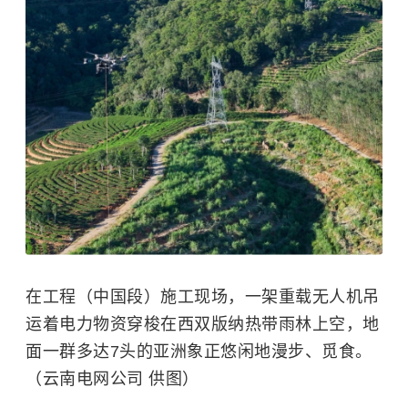
在工程（中国段）施工现场，一架重载无人机吊
运着电力物资穿梭在西双版纳热带雨林上空，地
面一群多达7头的亚洲象正悠闲地漫步、觅食。
（云南电网公司 供图）