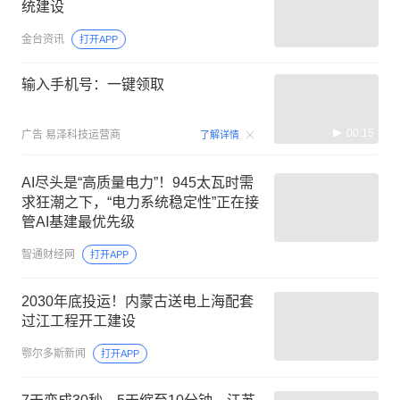
统建设
金台资讯
打开APP
输入手机号：一键领取
00:15
广告
易泽科技运营商
了解详情
AI尽头是“高质量电力”！945太瓦时需
求狂潮之下，“电力系统稳定性”正在接
管AI基建最优先级
智通财经网
打开APP
2030年底投运！内蒙古送电上海配套
过江工程开工建设
鄂尔多斯新闻
打开APP