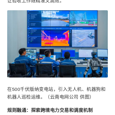
让验收工作既精准又高效。
在500千伏版纳变电站，引入无人机、机器狗和
机器人巡检运维。（云南电网公司 供图）
规则融通：探索跨境电力交易和调度机制