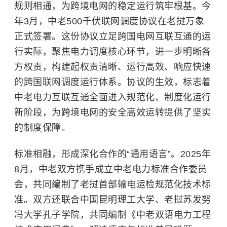
规则相通，为跨境电网的稳定运行筑牢根基。今
年3月，中老500千伏联网调度协议在老挝万象
正式签署。这份协议立足跨国电网互联互通的运
行实际，聚焦电力调度核心环节，进一步明晰各
方权责，构建起权责清晰、运行高效、响应快速
的跨国联网调度运行体系。协议的生效，标志着
中老电力互联互通全面进入规范化、制度化运行
新阶段，为跨境电网的安全高效运转提供了坚实
的制度保障。
标准相融，形成深化合作的“通用语言”。2025年
8月，中老双方携手成立中老电力标准合作委员
会，共同编制了老挝首部输电运检规范化技术标
准。双方还联合中国昆明理工大学、老挝苏发努
冯大学孔子学院，共同编制《中老双语电力工程