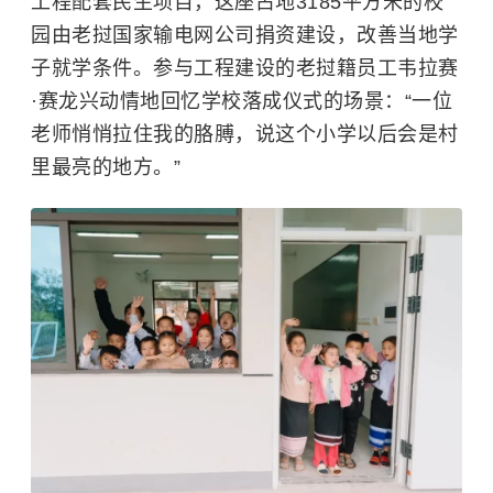
工程配套民生项目，这座占地3185平方米的校
园由老挝国家输电网公司捐资建设，改善当地学
子就学条件。参与工程建设的老挝籍员工韦拉赛
·赛龙兴动情地回忆学校落成仪式的场景：“一位
老师悄悄拉住我的胳膊，说这个小学以后会是村
里最亮的地方。”