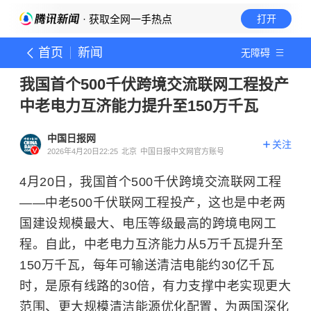
· 获取全网一手热点
打开
首页
新闻
无障碍
我国首个500千伏跨境交流联网工程投产
中老电力互济能力提升至150万千瓦
中国日报网
关注
2026年4月20日22:25
北京
中国日报中文网官方账号
4月20日，我国首个500千伏跨境交流联网工程
——中老500千伏联网工程投产，这也是中老两
国建设规模最大、电压等级最高的跨境电网工
程。自此，中老电力互济能力从5万千瓦提升至
150万千瓦，每年可输送清洁电能约30亿千瓦
时，是原有线路的30倍，有力支撑中老实现更大
范围、更大规模清洁能源优化配置，为两国深化